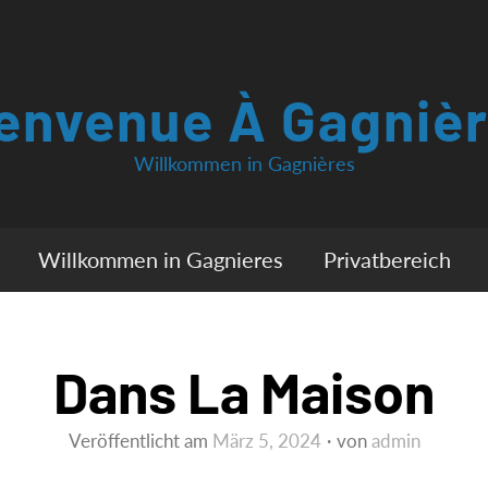
envenue À Gagniè
Willkommen in Gagnières
Willkommen in Gagnieres
Privatbereich
Dans La Maison
Veröffentlicht am
März 5, 2024
von
admin